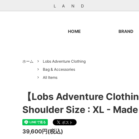
L A N D
HOME
BRAND
GENERAL THINGS
Outer & Jacket
やのやの
Knit
ホーム
Lobs Adventure Clothing
BRENA
Bottoms
BP.
Shoes
Bag & Accessories
Lobs Adventure Clothing
General Goods
LOGGER
Books & 
All Items
ParrMark Craft Works
STOCK 
【Lobs Adventure Clothi
SOUKI SOCKS
成田周平
Shoulder Size : XL - Made 
Books / Art / Photo
39,600円(税込)