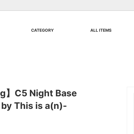
CATEGORY
ALL ITEMS
器
APOTHEKE FRAGRANCE
Cut & Sewn
Buddy Optical
Bag & Accessories
 WOOD SUPPLY CO
Art
PUBLIC
All Items
NO:
VOIRY
ng】C5 Night Base
IMPORT ITEMS
by This is a(n)-