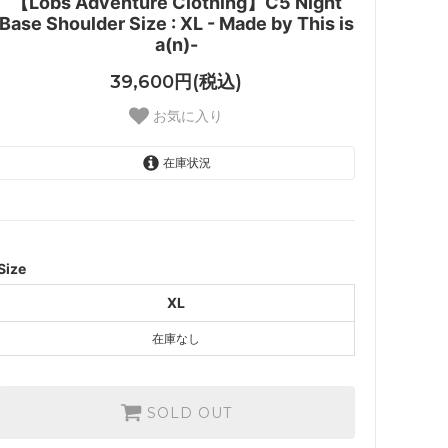
【Lobs Adventure Clothing】C5 Night
Base Shoulder Size : XL - Made by This is
a(n)-
39,600円(税込)
お気に入り
在庫状況
XL
SOLD OUT
Size
XL
在庫なし
SOLD OUT