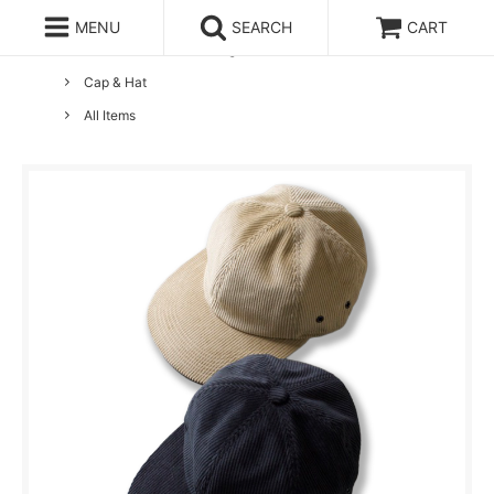
MENU
SEARCH
CART
ホーム
Lobs Adventure Clothing
Cap & Hat
All Items