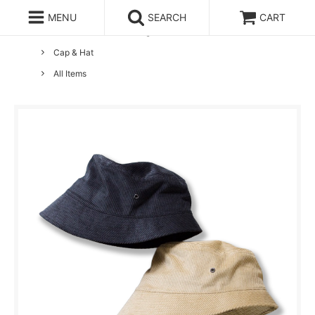
MENU
SEARCH
CART
ホーム
Lobs Adventure Clothing
Cap & Hat
All Items