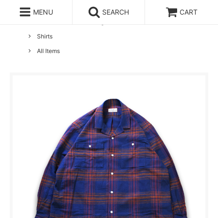
MENU
SEARCH
CART
ホーム
Lobs Adventure Clothing
Shirts
All Items