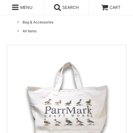
MENU
SEARCH
CART
ホーム
ParrMark Craft Works
Bag & Accessories
All Items