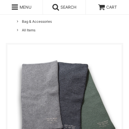
MENU
SEARCH
CART
ホーム
ENDS and MEANS
Bag & Accessories
All Items