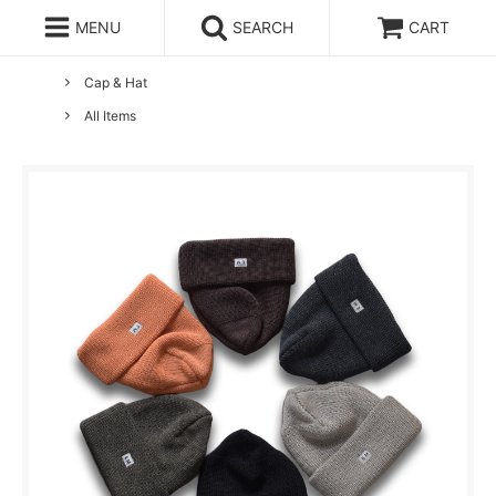
MENU
SEARCH
CART
ホーム
ENDS and MEANS
Cap & Hat
All Items