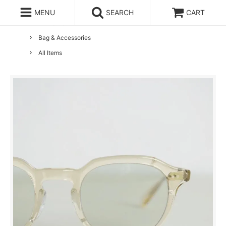
MENU
SEARCH
CART
ホーム
Buddy Optical
Bag & Accessories
All Items