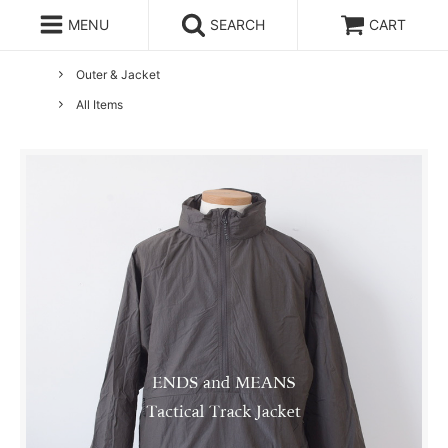
MENU
SEARCH
CART
ホーム
ENDS and MEANS
Outer & Jacket
All Items