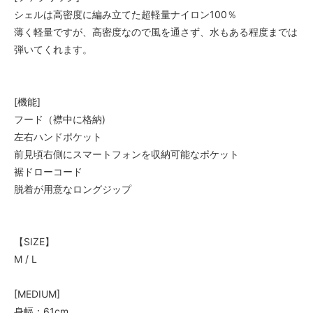
シェルは高密度に編み立てた超軽量ナイロン100％
薄く軽量ですが、高密度なので風を通さず、水もある程度までは
弾いてくれます。
[機能]
フード（襟中に格納)
左右ハンドポケット
前見頃右側にスマートフォンを収納可能なポケット
裾ドローコード
脱着が用意なロングジップ
【SIZE】
M / L
[MEDIUM]
身幅：61cm