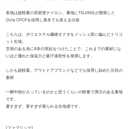
表地は超軽量の高密度ナイロン、裏地にTEIJIN社が開発した
Octa CPCPを採用し真冬でも使える仕様
こちらは、ポリエステル繊維オクタをメッシュ状に編んだトリコ
ット生地。
空洞のある糸に8本の突起をつけたことで、これまでの素材にな
いほど優れた保温力と吸汗速乾性を発揮します。
しかも超軽量。アウトドアブランドなどでも採用し始めた注目の
素材
一瞬中綿が入っているのかと思うくらいの軽量で弾力のある裏地
です。
暑すぎず、寒すぎず着られる生地感です。
[ファブリック]