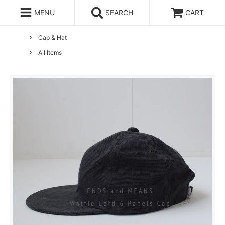
MENU
SEARCH
CART
ホーム
ENDS and MEANS
Cap & Hat
All Items