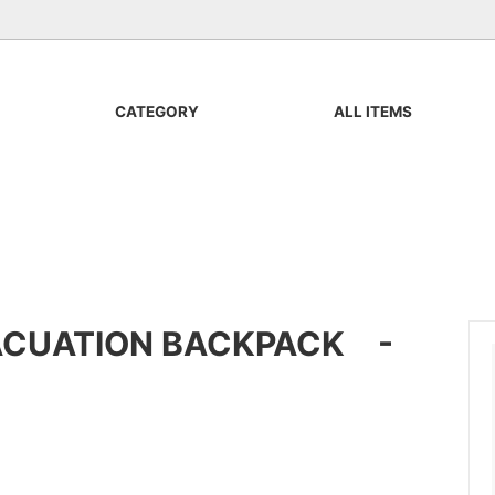
CATEGORY
ALL ITEMS
器
APOTHEKE FRAGRANCE
Cut & Sewn
Buddy Optical
Bag & Accessories
 WOOD SUPPLY CO
Art
PUBLIC
All Items
NO:
VOIRY
CUATION BACKPACK -
IMPORT ITEMS