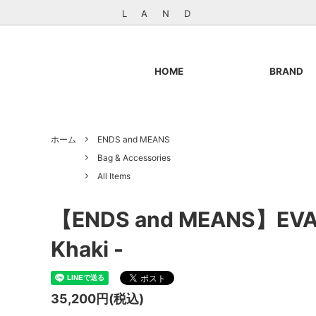
L A N D
HOME
BRAND
GENERAL THINGS
Outer & Jacket
やのやの
Knit
ホーム
ENDS and MEANS
BRENA
Bottoms
BP.
Shoes
Bag & Accessories
Lobs Adventure Clothing
General Goods
LOGGER
Books & 
All Items
ParrMark Craft Works
STOCK 
【ENDS and MEANS】EVA
SOUKI SOCKS
成田周平
Khaki -
Books / Art / Photo
35,200円(税込)