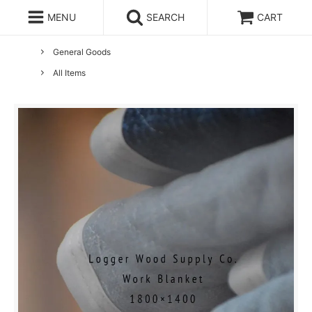
MENU
SEARCH
CART
ホーム
LOGGER WOOD SUPPLY CO
General Goods
All Items