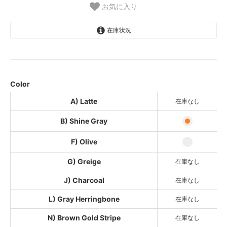
お気に入り
在庫状況
A) Latte
SOLD OUT
B) Shine Gray
Color
F) Olive
A) Latte
在庫なし
G) Greige
SOLD OUT
B) Shine Gray
J) Charcoal
SOLD OUT
F) Olive
L) Gray Herringbone
G) Greige
在庫なし
SOLD OUT
J) Charcoal
在庫なし
N) Brown Gold Stripe
SOLD OUT
L) Gray Herringbone
在庫なし
Block Wall
N) Brown Gold Stripe
在庫なし
Lime