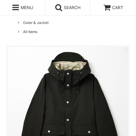
MENU
SEARCH
CART
ホーム
ENDS and MEANS
Outer & Jacket
All Items