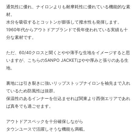
通気性に優れ、ナイロンよりも耐摩耗性に優れている機能的な素
材。
水分を吸収するとコットンが膨張して撥水性も発揮します。
1960年代からアウトドアブランドで長年使われている実績も十
分な素材です。
ただ、60/40クロスと聞くとやや薄手な生地をイメージすると思
いますが、こちらのSANPO JACKETはやや厚みと張りのある生
地。
裏地には引き裂きに強いリップストップナイロンを袖先まで入れ
ているため防風性は抜群。
保温性のあるインナーを仕込ませれば関東より西側エリアであれ
ば真冬でも過ごせます。
アウトドアスペックを十分確保しながら
タウンユースで活躍しそうな機能も満載。