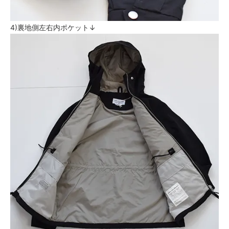
4)裏地側左右内ポケット↓