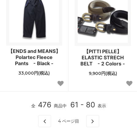
【ENDS and MEANS】
【PITTI PELLE】
Polartec Fleece
ELASTIC STRECH
Pants - Black -
BELT - 2 Colors -
33,000円(税込)
9,900円(税込)
476
61 - 80
全
商品中
表示
4
ページ目