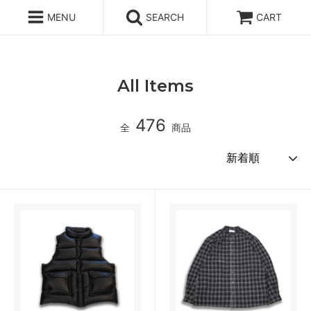
MENU
SEARCH
CART
ホーム
All Items
All Items
476
全
商品